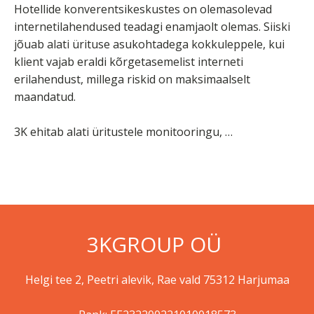
Hotellide konverentsikeskustes on olemasolevad
internetilahendused teadagi enamjaolt olemas. Siiski
jõuab alati ürituse asukohtadega kokkuleppele, kui
klient vajab eraldi kõrgetasemelist interneti
erilahendust, millega riskid on maksimaalselt
maandatud.
3K ehitab alati üritustele monitooringu, …
3KGROUP OÜ
Helgi tee 2, Peetri alevik, Rae vald 75312 Harjumaa