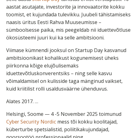
aastat asutajate, investorite ja innovaatorite kokku
toomist, et kujundada tulevikku. Juubeli tähistamiseks
naasis üritus Eesti Rahva Muuseumisse –
sümboolsesse paika, mis peegeldab nii iduettevõtluse
ökosüsteemi juuri kui ka selle ambitsiooni.
Viimase kümnendi jooksul on Startup Day kasvanud
ambitsioonikast kohalikust kogunemisest üheks
piirkonna kõige elujõulisemaks
iduettevõtluskonverentsiks – ning selle kasvu
võimaldamisel on kulisside taga mänginud vaikset,
kuid kriitilist rolli usaldusväärne ühenduvus.
Alates 2017. …
Helsingi, Soome — 4 -5 November 2025 toimunud
Cyber Security Nordic
mess tõi kokku koolitajad,
küberturbe spetsialistid, poliitikakujundajad,
noorsootöö professionaalid ning