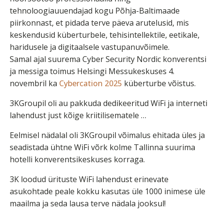
tehnoloogiauuendajad kogu Põhja-Baltimaade
piirkonnast, et pidada terve päeva arutelusid, mis
keskendusid küberturbele, tehisintellektile, eetikale,
haridusele ja digitaalsele vastupanuvõimele.
Samal ajal suurema Cyber Security Nordic konverentsi
ja messiga toimus Helsingi Messukeskuses 4.
novembril ka
Cybercation 2025
küberturbe võistus.
3KGroupil oli au pakkuda dedikeeritud WiFi ja interneti
lahendust just kõige kriitilisematele …
Eelmisel nädalal oli 3KGroupil võimalus ehitada üles ja
seadistada ühtne WiFi võrk kolme Tallinna suurima
hotelli konverentsikeskuses korraga.
3K loodud ürituste WiFi lahendust erinevate
asukohtade peale kokku kasutas üle 1000 inimese üle
maailma ja seda lausa terve nädala jooksul!