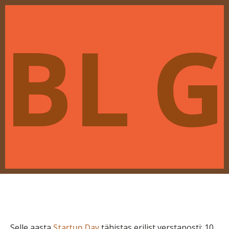
BL
G
Selle aasta
Startup Day
tähistas erilist verstaposti: 10