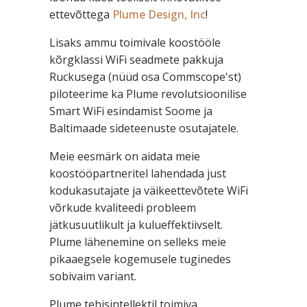
ettevõttega
Plume Design, Inc
!
Lisaks ammu toimivale koostööle
kõrgklassi WiFi seadmete pakkuja
Ruckusega (nüüd osa Commscope'st)
piloteerime ka Plume revolutsioonilise
Smart WiFi esindamist Soome ja
Baltimaade sideteenuste osutajatele.
Meie eesmärk on aidata meie
koostööpartneritel lahendada just
kodukasutajate ja väikeettevõtete WiFi
võrkude kvaliteedi probleem
jätkusuutlikult ja kulueffektiivselt.
Plume lähenemine on selleks meie
pikaaegsele kogemusele tuginedes
sobivaim variant.
Plume tehisintellektil toimiva