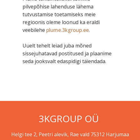
pilvepõhise lahenduse lähema
tutvustamise toetamiseks meie
regioonis oleme loonud ka eraldi
veebilehe
plume.3kgroup.ee
.
Uuelt tehelt leiad juba mõned
sissejuhatavad postitused ja plaanime
seda jooksvalt edaspidigi täiendada.
3KGROUP OÜ
Helgi tee 2, Peetri alevik, Rae vald 75312 Harjumaa