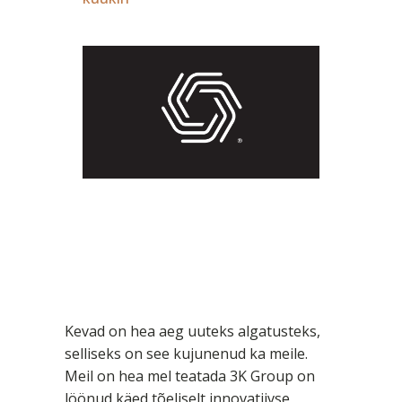
Kevad on hea aeg uuteks algatusteks,
selliseks on see kujunenud ka meile.
Meil on hea mel teatada 3K Group on
löönud käed tõeliselt innovatiivse