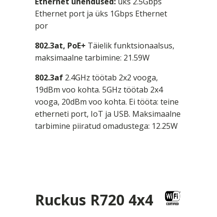
Ethernet ühendused:
üks 2.5Gbps
Ethernet port ja üks 1Gbps Ethernet
por
802.3at, PoE+
Täielik funktsionaalsus,
maksimaalne tarbimine: 21.59W
802.3af
2.4GHz töötab 2x2 vooga,
19dBm voo kohta. 5GHz töötab 2x4
vooga, 20dBm voo kohta. Ei tööta: teine
etherneti port, IoT ja USB. Maksimaalne
tarbimine piiratud omadustega: 12.25W
Ruckus R720 4x4