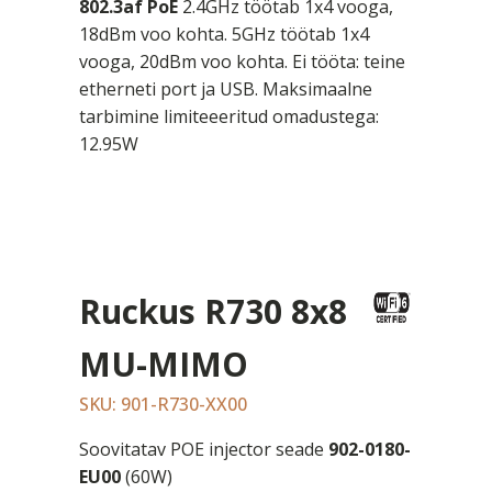
802.3af PoE
2.4GHz töötab 1x4 vooga,
18dBm voo kohta. 5GHz töötab 1x4
vooga, 20dBm voo kohta. Ei tööta: teine
etherneti port ja USB. Maksimaalne
tarbimine limiteeeritud omadustega:
12.95W
Ruckus R730 8x8
MU-MIMO
SKU: 901-R730-XX00
Soovitatav POE injector seade
902-0180-
EU00
(60W)