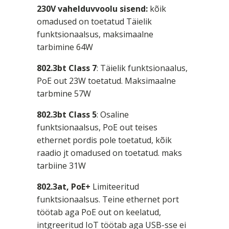
230V vahelduvvoolu sisend:
kõik
omadused on toetatud Täielik
funktsionaalsus, maksimaalne
tarbimine 64W
802.3bt Class
7
: Täielik funktsionaalus,
PoE out 23W toetatud. Maksimaalne
tarbmine 57W
802.3bt Class
5
: Osaline
funktsionaalsus, PoE out teises
ethernet pordis pole toetatud, kõik
raadio jt omadused on toetatud. maks
tarbiine 31W
802.3at, PoE+
Limiteeritud
funktsionaalsus. Teine ethernet port
töötab aga PoE out on keelatud,
intgreeritud IoT töötab aga USB-sse ei