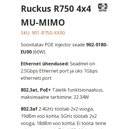
Ruckus R750 4x4
MU-MIMO
SKU: 901-R750-XX00
Soovitatav POE injector seade
902-0180-
EU00
(60W).
Ethernet ühendused:
Seadmel on
2.5Gbps Ethernet port ja üks 1Gbps
etherneti port
802.3at, PoE+
Täielik funktsionaalsus,
maksimaalne tarbimine: 22.34W
802.3af
2.4GHz töötab 2x2 vooga,
19dBm voo kohta. 5GHz töötab 2x2
vooga, 18dBm voo kohta. Ei tööta: teine