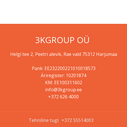
3KGROUP OÜ
Helgi tee 2, Peetri alevik, Rae vald 75312 Harjumaa
Pank: EE232200221010018573
Äriregister: 10201874
KM: EE100311602
info@3kgroup.ee
+372 626 4000
Tehniline tugi: +372 55514003