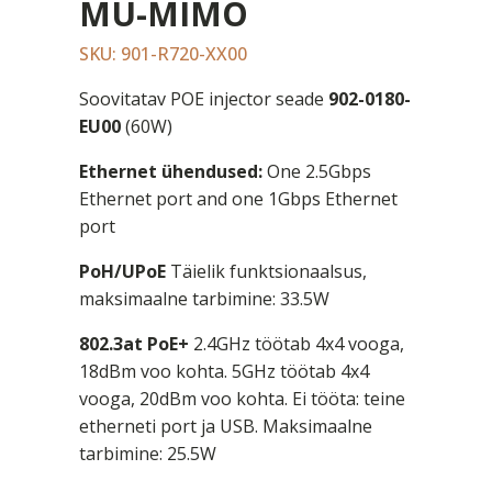
MU-MIMO
SKU: 901-R720-XX00
Soovitatav POE injector seade
902-0180-
EU00
(60W)
Ethernet ühendused:
One 2.5Gbps
Ethernet port and one 1Gbps Ethernet
port
PoH/UPoE
Täielik funktsionaalsus,
maksimaalne tarbimine: 33.5W
802.3at PoE+
2.4GHz töötab 4x4 vooga,
18dBm voo kohta. 5GHz töötab 4x4
vooga, 20dBm voo kohta. Ei tööta: teine
etherneti port ja USB. Maksimaalne
tarbimine: 25.5W