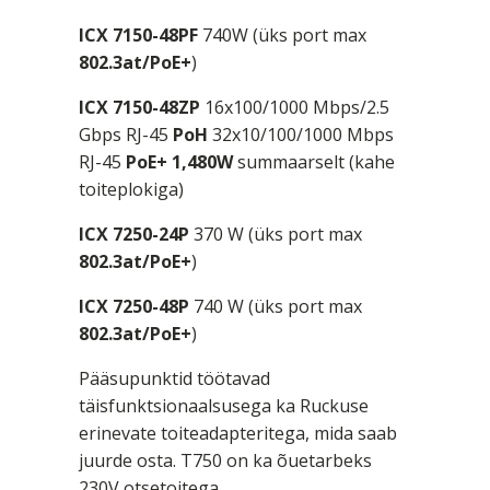
ICX 7150-48PF
740W (üks port max
802.3at/PoE+
)
ICX 7150-48ZP
16x100/1000 Mbps/2.5
Gbps RJ-45
PoH
32x10/100/1000 Mbps
RJ-45
PoE+
1,480W
summaarselt (kahe
toiteplokiga)
ICX 7250-24P
370 W (üks port max
802.3at/PoE+
)
ICX 7250-48P
740 W (üks port max
802.3at/PoE+
)
Pääsupunktid töötavad
täisfunktsionaalsusega ka Ruckuse
erinevate toiteadapteritega, mida saab
juurde osta. T750 on ka õuetarbeks
230V otsetoitega.