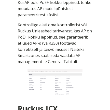
Kui AP pole PoE+ kokku leppinud, tehke
muudatus AP mudelipõhistest
parameetritest käsitsi.
Kontrollige alati oma kontrollerist või
Ruckus Unleashed tarkvarast, kas AP on
PoE+ kokku leppinud, see garanteerib,
et uued AP-d (va R350) töötavad
korrektselt ja täisvõimsusel. Näiteks
Smartzones saab seda vaadata AP
management -> General Tabi alt.
Ruckus ICX