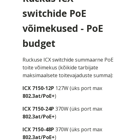
switchide PoE
võimekused - PoE
budget
Ruckuse ICX switchide summaarne PoE
toite võimekus (kõikide tarbijate
maksimaalsete toitevajaduste summa):
ICX 7150-12P
127W (üks port max
802.3at/PoE+
)
ICX 7150-24P
370W (üks port max
802.3at/PoE+
)
ICX 7150-48P
370W (üks port max
802.3at/PoE+
)