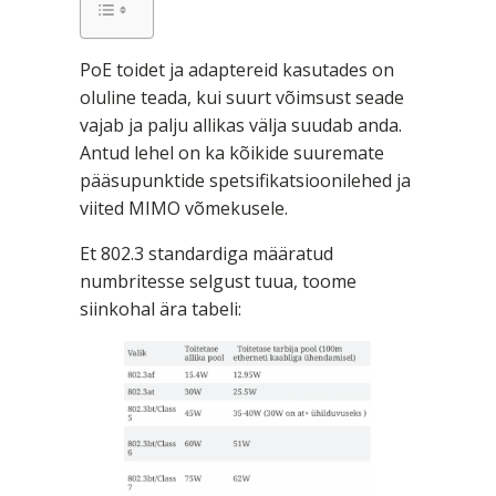
PoE toidet ja adaptereid kasutades on
oluline teada, kui suurt võimsust seade
vajab ja palju allikas välja suudab anda.
Antud lehel on ka kõikide suuremate
pääsupunktide spetsifikatsioonilehed ja
viited MIMO võmekusele.
Et 802.3 standardiga määratud
numbritesse selgust tuua, toome
siinkohal ära tabeli: