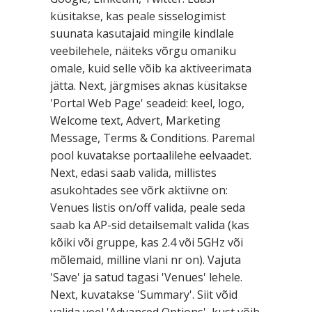
küsitakse, kas peale sisselogimist
suunata kasutajaid mingile kindlale
veebilehele, näiteks võrgu omaniku
omale, kuid selle võib ka aktiveerimata
jätta. Next, järgmises aknas küsitakse
'Portal Web Page' seadeid: keel, logo,
Welcome text, Advert, Marketing
Message, Terms & Conditions. Paremal
pool kuvatakse portaalilehe eelvaadet.
Next, edasi saab valida, millistes
asukohtades see võrk aktiivne on:
Venues listis on/off valida, peale seda
saab ka AP-sid detailsemalt valida (kas
kõiki või gruppe, kas 2.4 või 5GHz või
mõlemaid, milline vlani nr on). Vajuta
'Save' ja satud tagasi 'Venues' lehele.
Next, kuvatakse 'Summary'. Siit võid