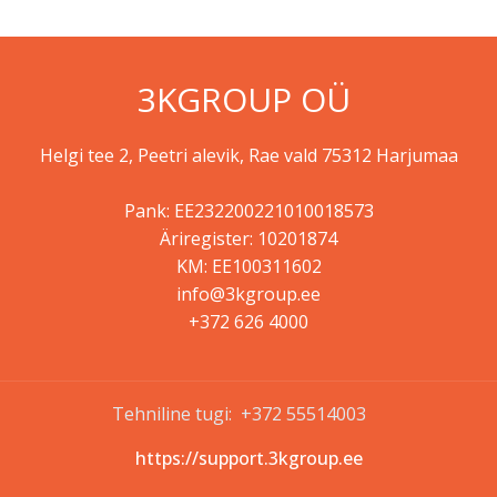
3KGROUP OÜ
Helgi tee 2, Peetri alevik, Rae vald 75312 Harjumaa
Pank: EE232200221010018573
Äriregister: 10201874
KM: EE100311602
info@3kgroup.ee
+372 626 4000
Tehniline tugi: +372 55514003
https://support.3kgroup.ee