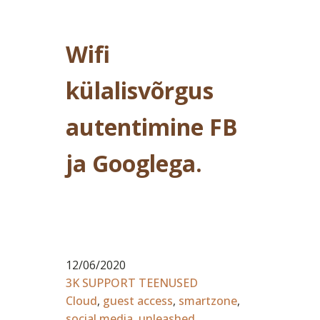
Wifi
külalisvõrgus
autentimine FB
ja Googlega.
12/06/2020
3K SUPPORT TEENUSED
Cloud
,
guest access
,
smartzone
,
social media
,
unleashed