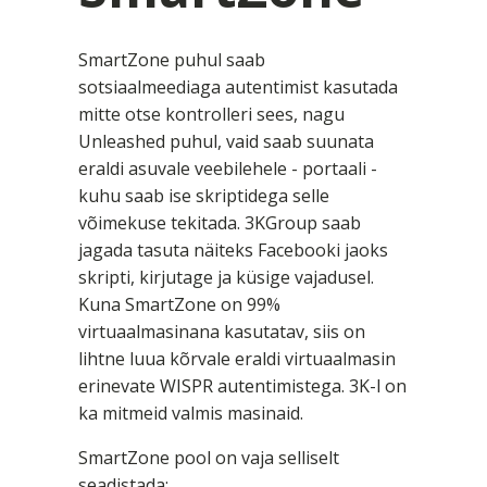
SmartZone puhul saab
sotsiaalmeediaga autentimist kasutada
mitte otse kontrolleri sees, nagu
Unleashed puhul, vaid saab suunata
eraldi asuvale veebilehele - portaali -
kuhu saab ise skriptidega selle
võimekuse tekitada. 3KGroup saab
jagada tasuta näiteks Facebooki jaoks
skripti, kirjutage ja küsige vajadusel.
Kuna SmartZone on 99%
virtuaalmasinana kasutatav, siis on
lihtne luua kõrvale eraldi virtuaalmasin
erinevate WISPR autentimistega. 3K-l on
ka mitmeid valmis masinaid.
SmartZone pool on vaja selliselt
seadistada: