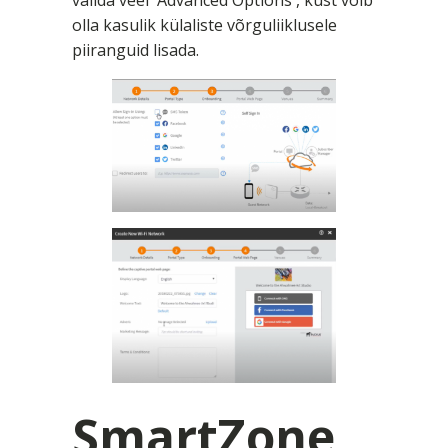
valida veel 'Advanced Options', kust võib
olla kasulik külaliste võrguliiklusele
piiranguid lisada.
SmartZone